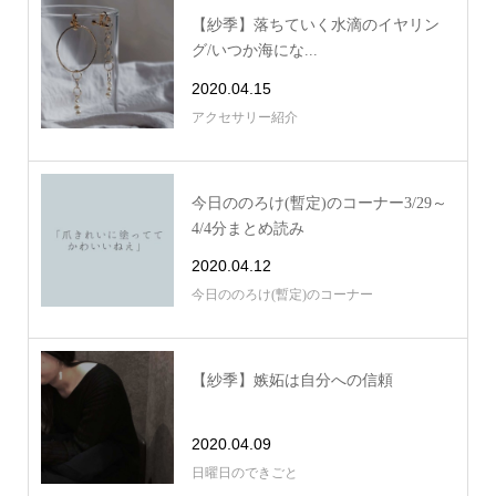
【紗季】落ちていく水滴のイヤリン
グ/いつか海にな...
2020.04.15
アクセサリー紹介
今日ののろけ(暫定)のコーナー3/29～
4/4分まとめ読み
2020.04.12
今日ののろけ(暫定)のコーナー
【紗季】嫉妬は自分への信頼
2020.04.09
日曜日のできごと