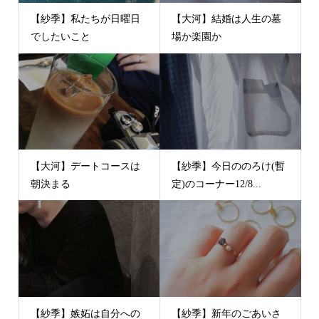
【紗季】私たちが日曜日
【大河】結婚は人生の墓
でしたいこと
場か楽園か
【大河】デートコースは
【紗季】今日ののろけ(暫
朝決まる
定)のコーナー12/8...
【紗季】嫉妬は自分への
【紗季】新年のごあいさ